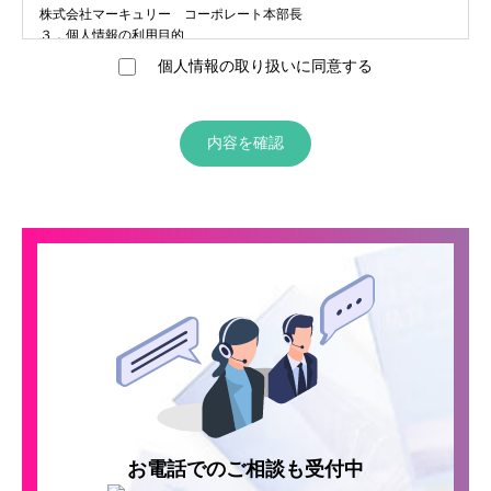
株式会社マーキュリー コーポレート本部長
３．個人情報の利用目的
お客様のお問合せ対応のため。
個人情報の取り扱いに同意する
４．個人情報の取扱いの提供・委託について当社は、ご本人の同意を
得ずに個人情報を第三者に提供することはありません。ただし、個人
情報を取り扱う業務の一部または全部を外部委託する場合がありま
す。
内容を確認
５．個人情報の開示等の請求
開示等請求の詳細に関しましては、当社プライバシーポリシーに掲載
の連絡窓口にお問合せください。
６．個人情報を提供されることの任意性について
必要な項目に不備がある場合はお問い合わせ先からの応対が受けられ
ない場合がございますので予めご了承ください。
お預かりする情報に不明瞭な点等が生じた場合には当社から確認のご
連絡をさせていただく場合がございます。
６．個人情報を提供されることの任意性について
必要な項目に不備がある場合はお問い合わせ先からの応対が受けられ
ない場合がございますので予めご了承ください。
お預かりする情報に不明瞭な点等が生じた場合には当社から確認のご
連絡をさせていただく場合がございます。
７．Cookieの使用について
当社は、プライバシーの保護、利便性の向上、広告の配信、及び統計
お電話でのご相談も受付中
データ取得等のため、Cookieを使用することがありますが、 個人を特